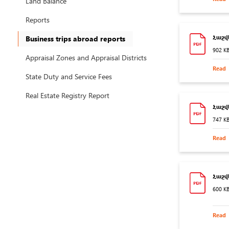
Land Balance
Reports
Business trips abroad reports
Հաշվե
902 K
Appraisal Zones and Appraisal Districts
Read
State Duty and Service Fees
Real Estate Registry Report
Հաշվե
747 K
Read
Հաշվե
600 K
Read