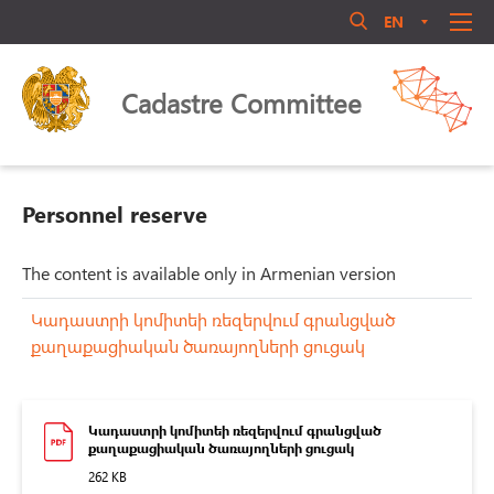
EN
AM
RU
Մուտք համակարգ
ABOUT US
Cadastre Committee
ANNOUNCEMENT
QUALIFICATIONS
LEGAL ACTS
Personnel reserve
LIBRARY
ACTIVITY
The content is available only in Armenian version
Մոռացե՞լ եք ծածկագիրը
PERSONNEL MANAGEMENT
Կադաստրի կոմիտեի ռեզերվում գրանցված
Login
քաղաքացիական ծառայողների ցուցակ
PUBLIC COUNCIL
CONTACT US
Կադաստրի կոմիտեի ռեզերվում գրանցված
քաղաքացիական ծառայողների ցուցակ
262 KB