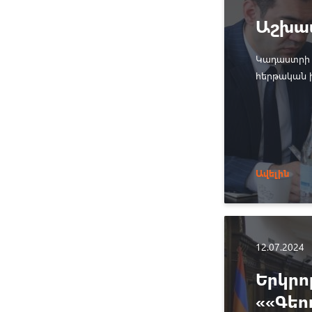
Աշխատ
Կադաստրի 
հերթական խ
Թովմասյան
Ավելին
12.07.2024
Երկրո
««Գեո