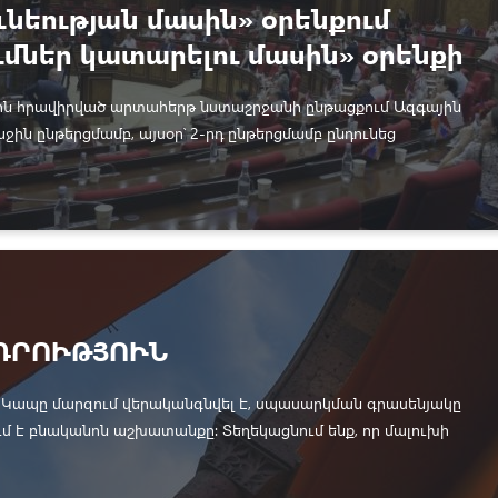
ւնեության մասին» օրենքում
ւմներ կատարելու մասին» օրենքի
գիծը
1-ին հրավիրված արտահերթ նստաշրջանի ընթացքում Ազգային
ջին ընթերցմամբ, այսօր՝ 2-րդ ընթերցմամբ ընդունեց
ական եւ քարտեզագրական գործունեության մասին» օրենքում
 կատարելու մասին» օրենքի նախագիծը` կից օրենսդրական
ԴՐՈՒԹՅՈՒՆ
Կապը մարզում վերականգնվել է, սպասարկման գրասենյակը
մ է բնականոն աշխատանքը: Տեղեկացնում ենք, որ մալուխի
ետևանքով Շիրակի մարզում խափանվել է «Ռոստելեկոմ Արմենիա»
ն ինտերնետային կապը։