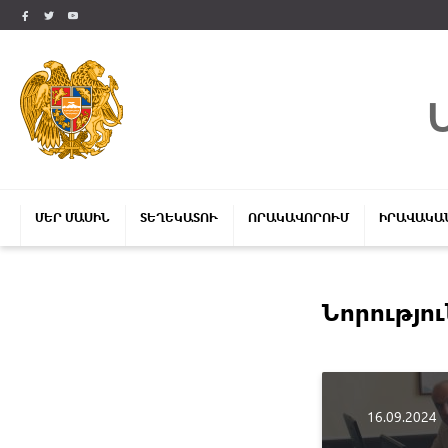
ՄԵՐ ՄԱՍԻՆ
ՏԵՂԵԿԱՏՈՒ
ՈՐԱԿԱՎՈՐՈՒՄ
ԻՐԱՎԱԿԱ
Նորությո
16.09.2024