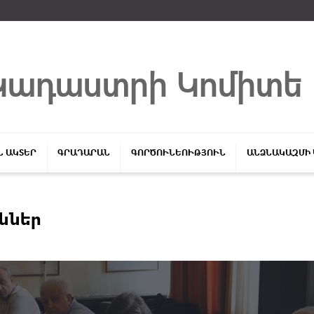
Մուտք համակարգ
Կադաստրի Կոմիտե
Ն ԱԿՏԵՐ
ԳՐԱԴԱՐԱՆ
ԳՈՐԾՈՒՆԵՈՒԹՅՈՒՆ
ԱՆՁՆԱԿԱԶՄԻ
ւններ
Login
Մոռացե՞լ եք ծածկագիրը