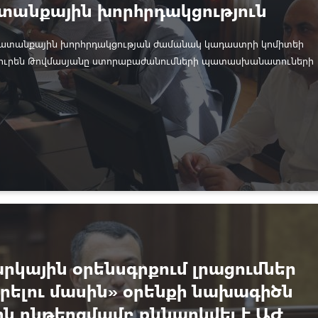
անքային խորհրդակցություն
խատանքային խորհրդակցության ժամանակ կադաստրի կոմիտեի
ուրեն Թովմասյանը ստորաբաժանումների պատասխանատուների
կել է ընթացիկ հանձնարարականները, ամփոփել ավարտված և
ւմ կիրառություն ստացած ծրագրեր։
արկային օրենսգրքում լրացումներ
ելու մասին» օրենքի նախագիծն
ն ընթերցմամբ քննարկվել է ԱԺ