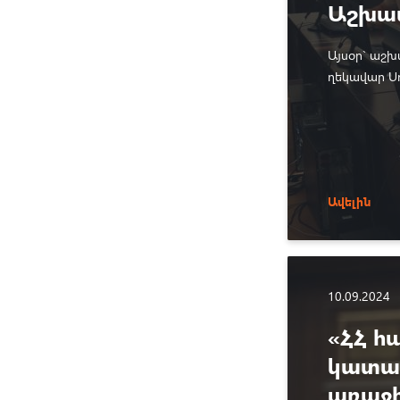
Աշխատ
Այսօր` աշ
ղեկավար Ս
հետ քննար
գործնականո
Ավելին
10.09.2024
«ՀՀ հ
կատար
առաջի