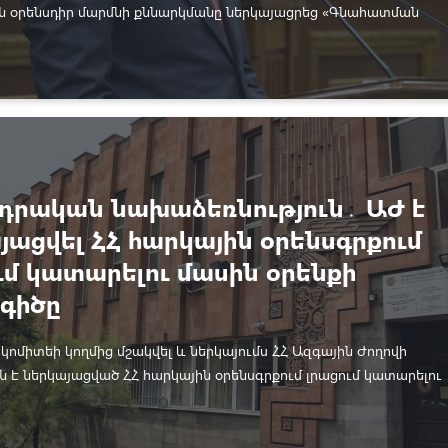
ն օրենսդիր մարմնի քննարկմանը ներկայացրեց «Գնահատման
թյան մասին» օրենքում փոփոխություններ և լրացումներ
 մասին նախագիծը։
դրական նախաձեռնություն․ ԱԺ է
յացվել ՀՀ հարկային օրենսգրքում
ւմ կատարելու մասին օրենքի
գիծը
ոմիտեի կողմից մշակվել և ներկայումս ՀՀ Ազգային Ժողովի
 է ներկայացված ՀՀ հարկային օրենսգրքում լրացում կատարելու
նքի նախագիծը, որի համաձայն տվյալ հարկային տարվա
 հարկային պարտավորությունները ամբողջական կատարված
պքում անշարժ գույքի կադաստր վարող մարմնի կողմից անշարժ