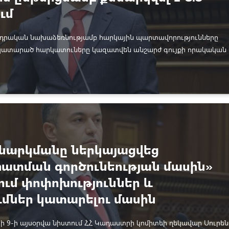
ւմ
նսդրական նախաձեռնությամբ հարկային պարտավորությունները
կատարած հարկատուները կազատվեն անշարժ գույքի որակական
ական տվյալների ճշգրտման ժամանակ անշարժ գույքի հարկման
փոխման արդյունքում առաջացած հարկի նկատմամբ տույժերի
նարկմանը ներկայացվեց
ատման գործունեության մասին»
ում փոփոխություններ և
ւմներ կատարելու մասին
գիծը
ի 9-ի այսօրվա նիստում ՀՀ Կադաստրի կոմիտեի ղեկավար Սուրեն