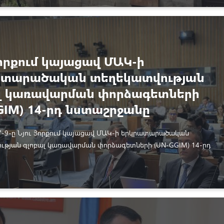
ակական կամ քանակական տվյալների ճշգրտման ժամանակ անշարժ
րկման բազայի փոփոխման արդյունքում առաջացած հարկի
ույժեր չեն հաշվարկվում։
Յորքում կայացավ ՄԱԿ-ի
ատարածական տեղեկատվության
լ կառավարման փորձագետների
GIM) 14-րդ նստաշրջանը
7-9-ը Նյու Յորքում կայացավ ՄԱԿ-ի երկրատարածական
ւթյան գլոբալ կառավարման փորձագետների (UN-GGIM) 14-րդ
ը: