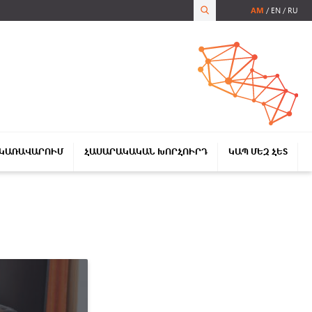
AM
EN
RU
 ԿԱՌԱՎԱՐՈՒՄ
ՀԱՍԱՐԱԿԱԿԱՆ ԽՈՐՀՈՒՐԴ
ԿԱՊ ՄԵԶ ՀԵՏ