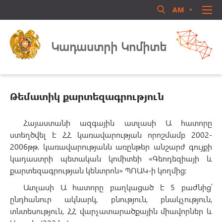
AM
RU
EN
Մուտք համակարգ
ՄԵՐ ՄԱՍԻՆ
Կադաստրի Կոմիտե
ՏԵՂԵԿԱՏՈՒ
ՈՐԱԿԱՎՈՐՈՒՄ
ԻՐԱՎԱԿԱՆ ԱԿՏԵՐ
Թեմատիկ քարտեզագրություն
ԳՐԱԴԱՐԱՆ
ԳՈՐԾՈՒՆԵՈՒԹՅՈՒՆ
Հայաստանի ազգային ատլասի Ա հատորը
Մոռացե՞լ եք ծածկագիրը
ստեղծվել է ՀՀ կառավարության որոշմամբ 2002-
ԱՆՁՆԱԿԱԶՄԻ ԿԱՌԱՎԱՐՈՒՄ
2006թթ. կառավարությանն առընթեր անշարժ գույքի
Login
ՀԱՍԱՐԱԿԱԿԱՆ ԽՈՐՀՈՒՐԴ
կադաստրի պետական կոմիտեի «Գեոդեզիայի և
քարտեզագրության կենտրոն» ՊՈԱԿ-ի կողմից:
ԿԱՊ ՄԵԶ ՀԵՏ
Ատլասի Ա հատորը բաղկացած է 5 բաժնից՝
ընդհանուր ակնարկ, բնություն, բնակչություն,
տնտեսություն, ՀՀ վարչատարածքային միավորներ և