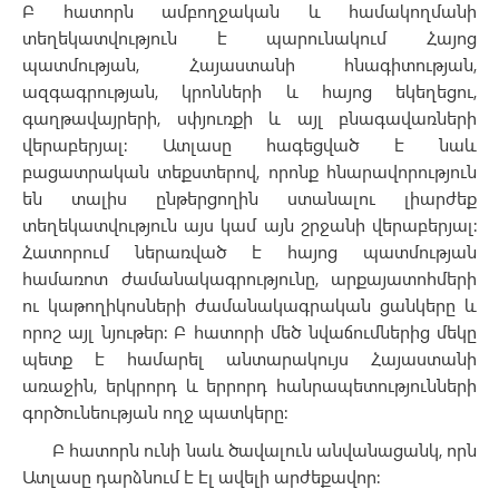
Բ հատորն ամբողջական և համակողմանի
տեղեկատվություն է պարունակում Հայոց
պատմության, Հայաստանի հնագիտության,
ազգագրության, կրոնների և հայոց եկեղեցու,
գաղթավայրերի, սփյուռքի և այլ բնագավառների
վերաբերյալ: Ատլասը հագեցված է նաև
բացատրական տեքստերով, որոնք հնարավորություն
են տալիս ընթերցողին ստանալու լիարժեք
տեղեկատվություն այս կամ այն շրջանի վերաբերյալ:
Հատորում ներառված է հայոց պատմության
համառոտ ժամանակագրությունը, արքայատոհմերի
ու կաթողիկոսների ժամանակագրական ցանկերը և
որոշ այլ նյութեր: Բ հատորի մեծ նվաճումներից մեկը
պետք է համարել անտարակույս Հայաստանի
առաջին, երկրորդ և երրորդ հանրապետությունների
գործունեության ողջ պատկերը:
Բ հատորն ունի նաև ծավալուն անվանացանկ, որն
Ատլասը դարձնում է էլ ավելի արժեքավոր: