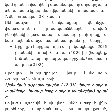
կամ դրան փոխարինող ժամանակավոր զորակոչային
տեղամասին կցագրման վկայականի լուսապատճեն,
7. մեկ լուսանկար՝ 3X4 չափսի
Անհրաժեշտ է ներկայացնել վերոնշյալ
փաստաթղթերի լուսապատճեններն արված
բնօրինակից (օտարալեզու փաստաթղթերի դեպքում՝
նաև հայերեն պաշտոնական թարգմանությունները)։
Մրցույթի հարցազրույցի փուլը կանցկացվի 2026
թվականի հուլիսի 3-ին՝ ժամը 10:20-ին, (հասցե՝ ք.
Երևան, Արաբկիր վարչական շրջան, Կոմիտասի
պողոտա 35/2:):
Մրցույթի հարցազրույցի փուլը կանցկացվի
«Հարցարան» ձևաչափով:
Հիմնական
աշխատավարձը 212 312 (երկու հարյուր
տասներկու հազար երեք հարյուր տասներկու) դրամ
է:
Նշված պաշտոնին հավակնող անձը պետք է լինի
բարեկիրթ, պարտաճանաչ, հավասարակշռված,