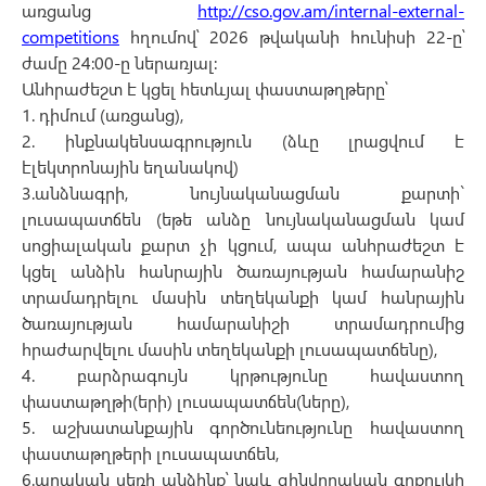
առցանց
http://cso.gov.am/internal-external-
competitions
հղումով՝ 2026 թվականի հունիսի 22-ը՝
ժամը 24:00-ը ներառյալ:
Անհրաժեշտ է կցել հետևյալ փաստաթղթերը՝
1. դիմում (առցանց),
2. ինքնակենսագրություն (ձևը լրացվում է
էլեկտրոնային եղանակով)
3.անձնագրի, նույնականացման քարտի`
լուսապատճեն (եթե անձը նույնականացման կամ
սոցիալական քարտ չի կցում, ապա անհրաժեշտ է
կցել անձին հանրային ծառայության համարանիշ
տրամադրելու մասին տեղեկանքի կամ հանրային
ծառայության համարանիշի տրամադրումից
հրաժարվելու մասին տեղեկանքի լուսապատճենը),
4. բարձրագույն կրթությունը հավաստող
փաստաթղթի(երի) լուսապատճեն(ները),
5. աշխատանքային գործունեությունը հավաստող
փաստաթղթերի լուսապատճեն,
6.արական սեռի անձինք՝ նաև զինվորական գրքույկի