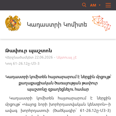
AM
RU
EN
Մուտք համակարգ
ՄԵՐ ՄԱՍԻՆ
Կադաստրի Կոմիտե
ՏԵՂԵԿԱՏՈՒ
ՈՐԱԿԱՎՈՐՈՒՄ
ԻՐԱՎԱԿԱՆ ԱԿՏԵՐ
Թափուր պաշտոն
ԳՐԱԴԱՐԱՆ
Վերջնաժամկետ 22.06.2026 -
Ակտուալ չէ
Կոդ 61-26.12ը-Մ3-3
ԳՈՐԾՈՒՆԵՈՒԹՅՈՒՆ
Մոռացե՞լ եք ծածկագիրը
ԱՆՁՆԱԿԱԶՄԻ ԿԱՌԱՎԱՐՈՒՄ
Կադաստրի կոմիտեն
հայտարարում է
ներքին մրցույթ՝
Login
ՀԱՍԱՐԱԿԱԿԱՆ ԽՈՐՀՈՒՐԴ
քաղաքացիական ծառայության թափուր
պաշտոնը
զբաղեցնելու
համար
ԿԱՊ ՄԵԶ ՀԵՏ
Կադաստրի կոմիտեն հայտարարում է ներքին
մրցույթ՝ «Վայոց ձորի խորհրդատվական կենտրոն»-ի
ավագ խորհրդատուի (ծածկագիր` 61-26.12ը-Մ3-3)