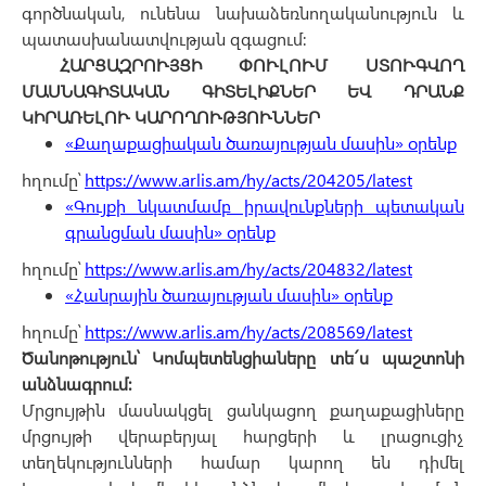
գործնական, ունենա նախաձեռնողականություն և
պատասխանատվության զգացում:
ՀԱՐՑԱԶՐՈՒՅՑԻ ՓՈՒԼՈՒՄ ՍՏՈՒԳՎՈՂ
ՄԱՍՆԱԳԻՏԱԿԱՆ ԳԻՏԵԼԻՔՆԵՐ ԵՎ ԴՐԱՆՔ
ԿԻՐԱՌԵԼՈՒ ԿԱՐՈՂՈՒԹՅՈՒՆՆԵՐ
«Քաղաքացիական ծառայության մասին» օրենք
հղումը՝
https://www.arlis.am/hy/acts/204205/latest
«Գույքի նկատմամբ իրավունքների պետական
գրանցման մասին» օրենք
հղումը՝
https://www.arlis.am/hy/acts/204832/latest
«Հանրային ծառայության մասին» օրենք
հղումը՝
https://www.arlis.am/hy/acts/208569/latest
Ծանոթություն՝ Կոմպետենցիաները տե´ս պաշտոնի
անձնագրում։
Մրցույթին մասնակցել ցանկացող քաղաքացիները
մրցույթի վերաբերյալ հարցերի և լրացուցիչ
տեղեկությունների համար կարող են դիմել