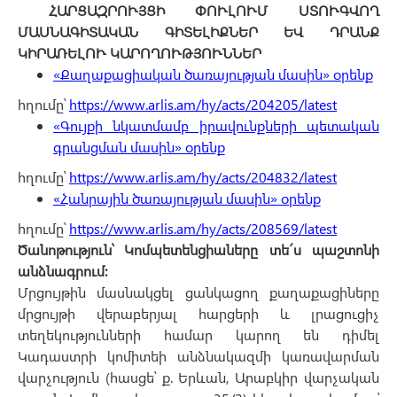
ՀԱՐՑԱԶՐՈՒՅՑԻ ՓՈՒԼՈՒՄ ՍՏՈՒԳՎՈՂ
ՄԱՍՆԱԳԻՏԱԿԱՆ ԳԻՏԵԼԻՔՆԵՐ ԵՎ ԴՐԱՆՔ
ԿԻՐԱՌԵԼՈՒ ԿԱՐՈՂՈՒԹՅՈՒՆՆԵՐ
«Քաղաքացիական ծառայության մասին» օրենք
հղումը՝
https://www.arlis.am/hy/acts/204205/latest
«Գույքի նկատմամբ իրավունքների պետական
գրանցման մասին» օրենք
հղումը՝
https://www.arlis.am/hy/acts/204832/latest
«Հանրային ծառայության մասին» օրենք
հղումը՝
https://www.arlis.am/hy/acts/208569/latest
Ծանոթություն՝ Կոմպետենցիաները տե´ս պաշտոնի
անձնագրում։
Մրցույթին մասնակցել ցանկացող քաղաքացիները
մրցույթի վերաբերյալ հարցերի և լրացուցիչ
տեղեկությունների համար կարող են դիմել
Կադաստրի կոմիտեի անձնակազմի կառավարման
վարչություն (հասցե՝ ք. Երևան, Արաբկիր վարչական