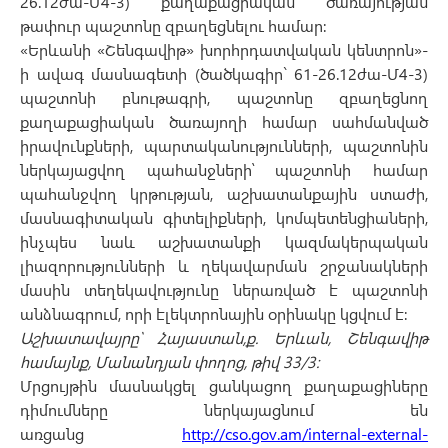
26.12ժա-Մ4-3) քաղաքացիական ծառայության
թափուր պաշտոնը զբաղեցնելու համար:
«Երևանի «Շենգավիթ» խորհրդատվական կենտրոն»-
ի ավագ մասնագետի (ծածկագիր` 61-26.12ժա-Մ4-3)
պաշտոնի բնութագրի, պաշտոնը զբաղեցնող
քաղաքացիական ծառայողի համար սահմանված
իրավունքների, պարտականությունների, պաշտոնին
ներկայացվող պահանջների՝ պաշտոնի համար
պահանջվող կրթության, աշխատանքային ստաժի,
մասնագիտական գիտելիքների, կոմպետենցիաների,
ինչպես նաև աշխատանքի կազմակերպական
լիազորությունների և ղեկավարման շրջանակների
մասին տեղեկավությունը ներառված է պաշտոնի
անձնագրում, որի էլեկտրոնային օրինակը կցվում է:
Աշխատավայրը՝ Հայաստան,ք. Երևան, Շենգավիթ
համայնք, Մանանդյան փողոց, թիվ 33/3:
Մրցույթին մասնակցել ցանկացող քաղաքացիները
դիմումները ներկայացնում են
առցանց
http://cso.gov.am/internal-external-