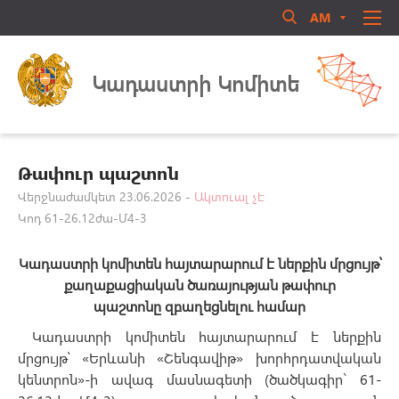
AM
RU
EN
Մուտք համակարգ
ՄԵՐ ՄԱՍԻՆ
Կադաստրի Կոմիտե
ՏԵՂԵԿԱՏՈՒ
ՈՐԱԿԱՎՈՐՈՒՄ
ԻՐԱՎԱԿԱՆ ԱԿՏԵՐ
Թափուր պաշտոն
ԳՐԱԴԱՐԱՆ
Վերջնաժամկետ 23.06.2026 -
Ակտուալ չէ
Կոդ 61-26.12ժա-Մ4-3
ԳՈՐԾՈՒՆԵՈՒԹՅՈՒՆ
Մոռացե՞լ եք ծածկագիրը
ԱՆՁՆԱԿԱԶՄԻ ԿԱՌԱՎԱՐՈՒՄ
Կադաստրի կոմիտեն
հայտարարում է
ներքին մրցույթ՝
Login
ՀԱՍԱՐԱԿԱԿԱՆ ԽՈՐՀՈՒՐԴ
քաղաքացիական ծառայության թափուր
պաշտոնը
զբաղեցնելու
համար
ԿԱՊ ՄԵԶ ՀԵՏ
Կադաստրի կոմիտեն հայտարարում է ներքին
մրցույթ՝ «Երևանի «Շենգավիթ» խորհրդատվական
կենտրոն»-ի ավագ մասնագետի (ծածկագիր` 61-